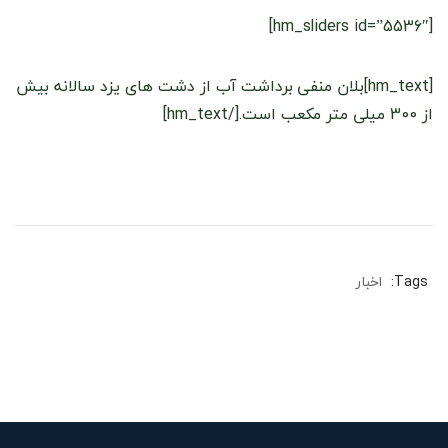
[hm_sliders id=”5536″]
[hm_text]بلان منفی برداشت آب از دشت های یزد سالانه بیش
از 300 میلی متر مکعب است.[/hm_text]
Tags:
اخبار