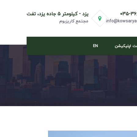
۰۳۵-۳۶
یزد - کیلومتر ۵ جاده یزد، تفت
info@kowsarya
مجتمع کاریزبوم
فت اپلیکیشن
EN